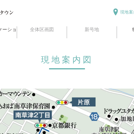
現地案
ロケーショ
全体区画図
新号地
現地案内図