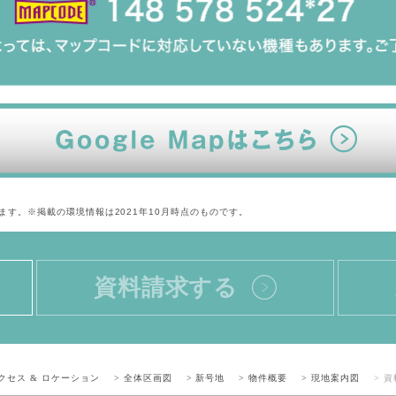
す。※掲載の環境情報は2021年10月時点のものです。
資料請求する
アクセス & ロケーション
> 全体区画図
> 新号地
> 物件概要
> 現地案内図
> 