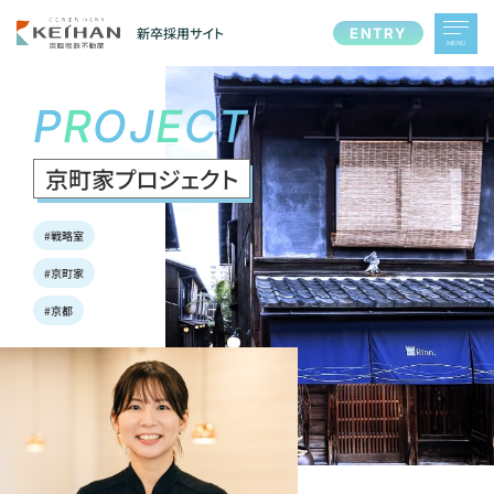
新卒採用サイト
ENTRY
MENU
P
R
O
J
E
C
T
京町家プロジェクト
#戦略室
#京町家
#京都