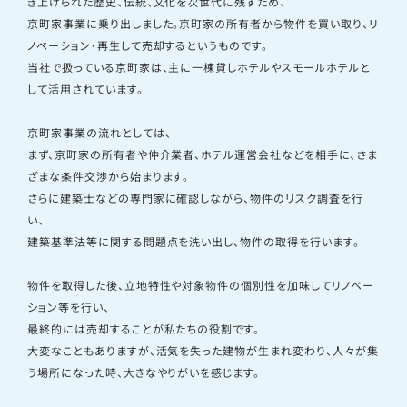
き上げられた歴史、伝統、文化を次世代に残すため、
京町家事業に乗り出しました。京町家の所有者から物件を買い取り、リ
ノベーション・再生して売却するというものです。
当社で扱っている京町家は、主に一棟貸しホテルやスモールホテルと
して活用されています。
京町家事業の流れとしては、
まず、京町家の所有者や仲介業者、ホテル運営会社などを相手に、さま
ざまな条件交渉から始まります。
さらに建築士などの専門家に確認しながら、物件のリスク調査を行
い、
建築基準法等に関する問題点を洗い出し、物件の取得を行います。
物件を取得した後、立地特性や対象物件の個別性を加味してリノベー
ション等を行い、
最終的には売却することが私たちの役割です。
大変なこともありますが、活気を失った建物が生まれ変わり、人々が集
う場所になった時、大きなやりがいを感じます。