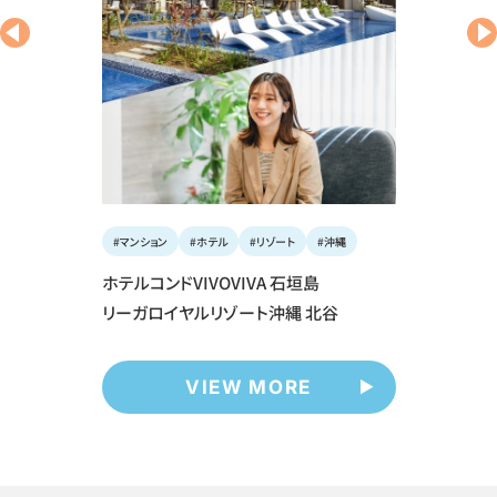
#マンション
#ホテル
#リゾート
#沖縄
#マンショ
ホテルコンドVIVOVIVA 石垣島
ザ・フ
リーガロイヤルリゾート沖縄 北谷
VIEW MORE