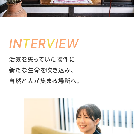
I
N
T
E
R
V
I
E
W
活気を失っていた物件に
新たな生命を吹き込み、
自然と人が集まる場所へ。