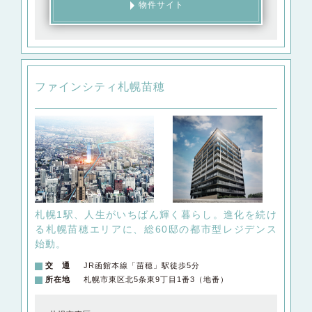
物件サイト
ファインシティ札幌苗穂
札幌1駅、人生がいちばん輝く暮らし。
進化を続け
る札幌苗穂エリアに、総60邸の都市型レジデンス
始動。
交 通
JR函館本線「苗穂」駅徒歩5分
所在地
札幌市東区北5条東9丁目1番3（地番）