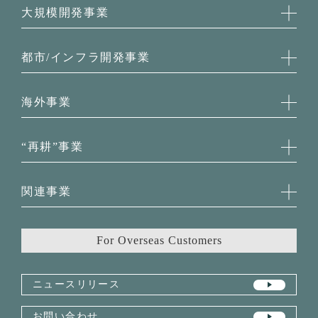
住宅事業TOP
大規模開発事業
新築分譲マンション
新築戸建・土地
大規模開発事業TOP
都市/インフラ開発事業
不動産仲介
枚方市駅周辺地区第一種市街地再開発事業
新築賃貸レジデンス
学研精華下狛土地区画整理事業
都市/インフラ開発事業TOP
海外事業
八幡インター南・​京田辺松井インター西
オフィスビル
ホテル
海外事業TOP
“再耕”事業
物流倉庫
The FINE Bangkok Thonglor-Ekamai
Paradiso GOLF VILLAS
“再耕”事業TOP
関連事業
Claremont Hall
京町家事業
近江舞子プロジェクト
関連事業TOP
住宅再生事業
For Overseas Customers
不動産投資事業
京阪の不動産小口化商品KIT
環木 tamaki
ニュースリリース
お問い合わせ