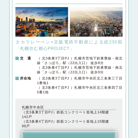
タカラレーベン×京阪電鉄不動産による総230邸
「札幌住む都心PROJECT」
交 通
（ 北3条東3丁目PJ ）札幌市営地下鉄東豊線・南北
線「さっぽろ」駅（22出入口） 徒歩8分
（ 北3条東4丁目PJ ）札幌市営地下鉄東豊線・南北
線「さっぽろ」駅（22出入口） 徒歩9分
所在地
（ 北3条東3丁目PJ ）札幌市中央区北三条東三丁目
1番地1
（ 北3条東4丁目PJ ）札幌市中央区北三条東四丁目
5番1他
札幌市中央区
（北3条東3丁目PJ）鉄筋コンクリート造地上14階建
142戸
（北3条東4丁目PJ）鉄筋コンクリート造地上15階建
88戸