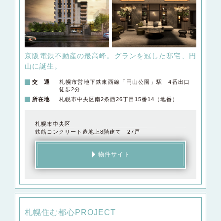
京阪電鉄不動産の最高峰。
グランを冠した邸宅、円
山に誕生。
交 通
札幌市営地下鉄東西線「円山公園」駅 4番出口
徒歩2分
所在地
札幌市中央区南2条西26丁目15番14（地番）
札幌市中央区
鉄筋コンクリート造地上8階建て 27戸
物件サイト
札幌住む都心PROJECT