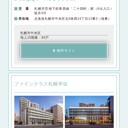
交 通
札幌市営地下鉄東西線「二十四軒」駅（6出入口）
徒歩3分
所在地
北海道札幌市中央区北9条西24丁目13番3（地番）
札幌市中央区
地上15階建・84戸
物件サイト
ファインクラス札幌琴似