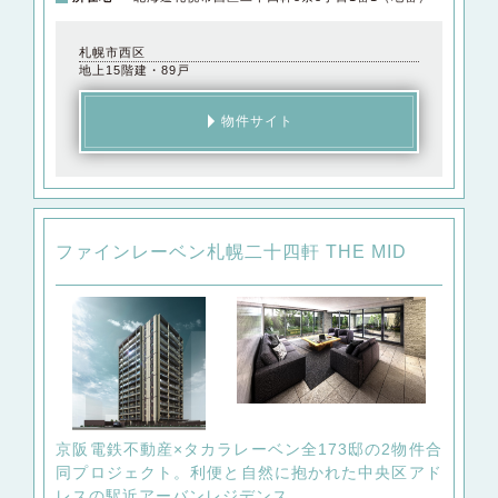
札幌市西区
地上15階建・89戸
物件サイト
ファインレーベン札幌二十四軒 THE MID
京阪電鉄不動産×タカラレーベン全173邸の2物件合
同プロジェクト。
利便と自然に抱かれた中央区アド
レスの駅近アーバンレジデンス。