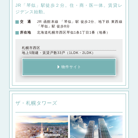
JR「琴似」駅徒歩２分。
住・商・医一体。賃貸レ
ジデンス始動。
交 通
JR 函館本線 「琴似」駅 徒歩2分、地下鉄 東⻄線
「琴似」駅 徒歩8分
所在地
北海道札幌市西区琴似1条1丁目1番（地番）
札幌市西区
地上5階建・賃貸戸数33戸（1LDK・2LDK）
物件サイト
ザ・札幌タワーズ