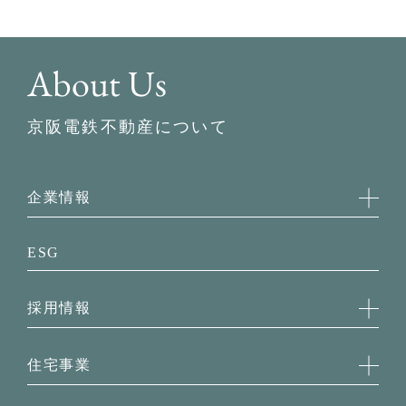
About Us
京阪電鉄不動産について
企業情報
企業概要
ESG
事務所・アクセス
経営理念
採用情報
役員一覧・組織図
グループ企業
採用情報TOP
会社案内
住宅事業
新卒採用
キャリア採用