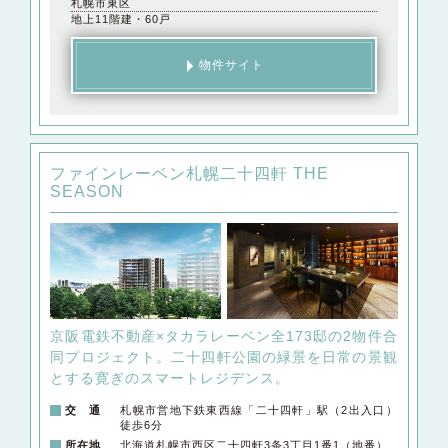
札幌市東区
地上11階建・60戸
物件サイト
ファインレーベン札幌二十四軒 THE
SEASON
京阪電鉄不動産×タカラレーベン全173邸の2物件合
同プロジェクト。
二十四軒公園の緑景を日常の景観
とする寛ぎのスマートレジデンス。
交 通
札幌市営地下鉄東西線「二十四軒」駅（2出入口）
徒歩6分
所在地
北海道札幌市西区二十四軒3条3丁目1番1（地番）