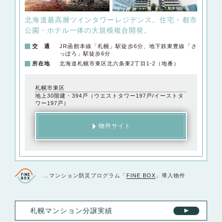
北海道最高層ツインタワーレジデンス。
住宅・都市
公園・ホテル一体の大規模複合開発。
交 通
JR函館本線「札幌」駅徒歩6分、地下鉄東豊線「さ
っぽろ」駅徒歩6分
所在地
北海道札幌市東区北六条東2丁目1-2（地番）
札幌市東区
地上30階建・394戸（ウエストタワー197戸/イーストタ
ワー197戸）
物件サイト
…マンション防災プログラム「
FINE BOX
」導入物件
札幌マンション分譲実績