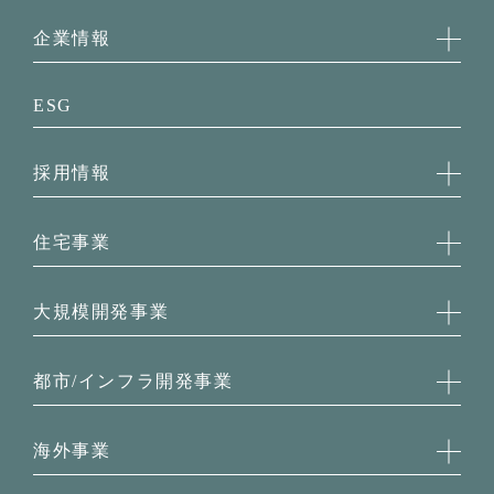
企業情報
企業概要
ESG
事務所・アクセス
経営理念
採用情報
役員一覧・組織図
グループ企業
採用情報TOP
会社案内
住宅事業
新卒採用
キャリア採用
住宅事業TOP
大規模開発事業
新築分譲マンション
新築戸建・土地
大規模開発事業TOP
都市/インフラ開発事業
不動産仲介
枚方市駅周辺地区第一種市街地再開発事業
新築賃貸レジデンス
学研精華下狛土地区画整理事業
都市/インフラ開発事業TOP
海外事業
八幡インター南・​京田辺松井インター西
オフィスビル
ホテル